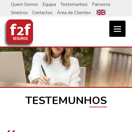
Skip
Quem Somos
Equipa
Testemunhos
Parceiros
to
Sinistros
Contactos
Área de Clientes
content
TESTEMUNHOS